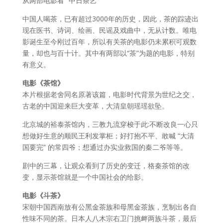
从两部电影看 “中日茶艺”
中国人喝茶，已有超过3000年的历史，因此，茶的踪迹出
现在医书、诗词、绘画、民谣及戏曲中，无从计数。唯电
影诞生至今刚过百年，所以有关茶的电影仍未累积可观数
量，却也与百十计。其中有两部以“茶”为题的电影，特别
有意义。
电影《茶馆》
本片根据老舍同名原著该篇，电影时代背景为世纪之交，
古老的中国迎来巨大变革，大清皇朝瑶瑶欲坠。
北京城的裕泰茶馆内，三教九流穿梭于此:不断改良一心只
想做好生意的顺民王利发掌柜；好打抱不平、敢喊 “大清
国要完” 的常四爷；想通过办实业救国的秦二爷等等。
剧中的三幕，让观众看到了历史的变迁，格秦茶馆的改
变，显示茶馆就是一个中国社会的给影。
电影《斗茶》
宋朝中国西南放有公黑金茶族和母黑金茶族，烹制出各自
性味不同的茶。日本人八木宗右卫门挑衅两族斗茶，最后