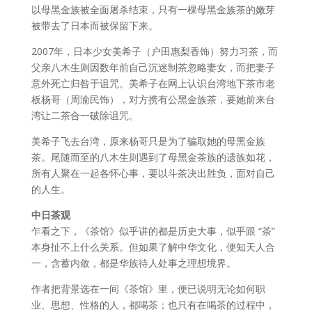
以母黑金族被全面屠杀结束，只有一棵母黑金族茶的嫩芽
被带去了日本而被保留下来。
2007年，日本少女美希子（户田惠梨香饰）努力习茶，而
父亲八木生则因数年前自己沉迷制茶忽略妻女，而把妻子
意外死亡归咎于诅咒。美希子在网上认识台湾地下茶市老
板杨哥（周渝民饰），对方携有公黑金族茶，要她前来台
湾让二茶合一破除诅咒。
美希子飞去台湾，原来杨哥只是为了骗取她的母黑金族
茶。尾随而至的八木生则遇到了母黑金茶族的遗族如花，
所有人聚在一起各怀心事，要以斗茶决出胜负，面对自己
的人生。
中日茶观
乍看之下，《茶馆》似乎讲的都是历史大事，似乎跟 “茶”
本身扯不上什么关系。但如果了解中华文化，便知天人合
一，含蓄内敛，都是华族待人处事之理想境界。
作者把背景选在一间《茶馆》里，便已说明无论如何职
业、思想、性格的人，都喝茶；也只有在喝茶的过程中，