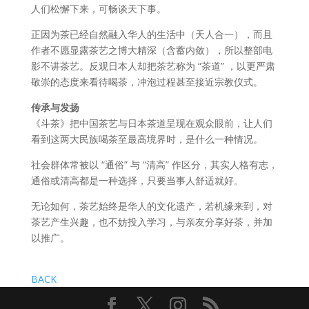
人们松懈下来，可畅谈天下事。
正因为茶已经自然融入华人的生活中（天人合一），而且
作者不愿显露茶艺之博大精深（含蓄内敛），所以整部电
影不讲茶艺。反观日本人却把茶艺称为 “茶道” ，以更严肃
敬崇的态度来看待喝茶，冲泡过程甚至接近宗教仪式。
传承与发扬
《斗茶》把中国茶艺与日本茶道呈现在观众眼前，让人们
看到这两大民族喝茶至最高境界时，是什么一种情况。
社会群体常被以 “通俗” 与 “清高” 作区分，其实人格有志，
通俗或清高都是一种选择，只要当事人舒适就好。
无论如何，茶艺始终是华人的文化遗产，若机缘来到，对
茶艺产生兴趣，也不妨投入学习，与亲友分享好茶，并加
以推广。
BACK