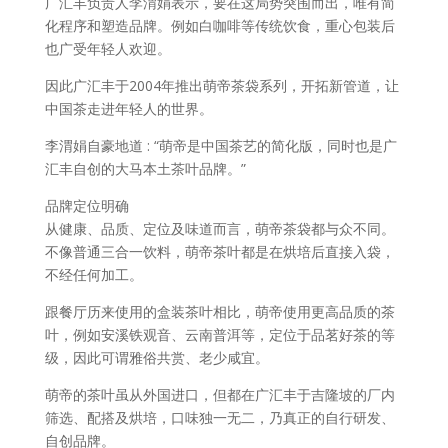
广汇丰负责人李渭娟表示，要在这局势突围而出，唯有简
化程序和塑造品牌。例如白咖啡等传统饮食，重心包装后
也广受年轻人欢迎。
因此广汇丰于2004年推出萌帝茶袋系列，开拓新管道，让
中国茶走进年轻人的世界。
李渭娟自豪地道 : “萌帝是中国茶艺的简化版，同时也是广
汇丰自创的大马本土茶叶品牌。”
品牌定位明确
从健康、品质、定位及味道而言，萌帝茶袋都与众不同。
不像普通三合一饮料，萌帝茶叶都是在烘培后直接入袋，
不经任何加工。
跟餐厅历来使用的盒装茶叶相比，萌帝使用更高品质的茶
叶，例如安溪铁观音、云南普洱等，定位于品茗好茶的等
级，因此可谓雅俗共赏、老少咸宜。
萌帝的茶叶虽从外国进口，但都在广汇丰于吉隆坡的厂内
筛选、配搭及烘培，口味独一无二，乃真正的自行研发、
自创品牌。