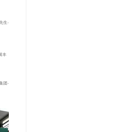
先生-
展丰
集团-